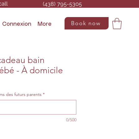
call
(438) 795-5305
Book now
Connexion
More
 cadeau bain
ébé - À domicile
oms des futurs parents
*
0/500