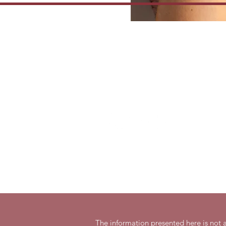
Contact us
P: (438) 795-5305
info@clinique-ephedra.com
Join the team
Privacy Policy, Terms & Conditions
The information presented here is not a 