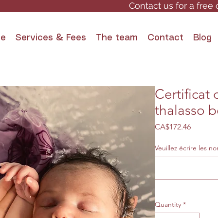
Contact us for a free 
e
Services & Fees
The team
Contact
Blog
Certificat
thalasso b
Price
CA$172.46
Veuillez écrire les n
Quantity
*