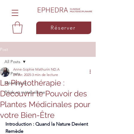
Réserver
Post
All Posts
Anne-Sophie Mathurin ND.A
All Posts
24 avr. 2025
3 min de lecture
La Phytothérapie :
Ménopause
Découvrir le Pouvoir des
Poids et métabolisme
Plantes Médicinales pour
votre Bien-Être
Introduction : Quand la Nature Devient 
Remède