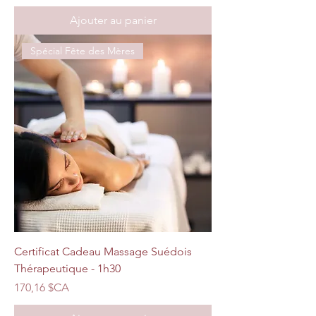
Ajouter au panier
Spécial Fête des Mères
Certificat Cadeau Massage Suédois
Thérapeutique - 1h30
Prix
170,16 $CA