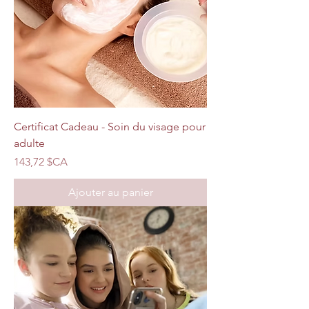
Certificat Cadeau - Soin du visage pour
adulte
Prix
143,72 $CA
Ajouter au panier