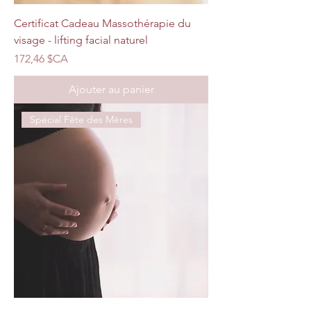
Certificat Cadeau Massothérapie du
visage - lifting facial naturel
Prix
172,46 $CA
Ajouter au panier
Spécial Fête des Mères