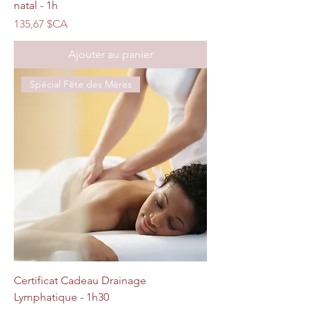
natal - 1h
Prix
135,67 $CA
Ajouter au panier
Spécial Fête des Mères
Certificat Cadeau Drainage
Lymphatique - 1h30