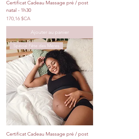
Certificat Cadeau Massage pré / post
natal - 1h30
Prix
170,16 $CA
Ajouter au panier
Spécial Fête des Mères
Certificat Cadeau Massage pré / post