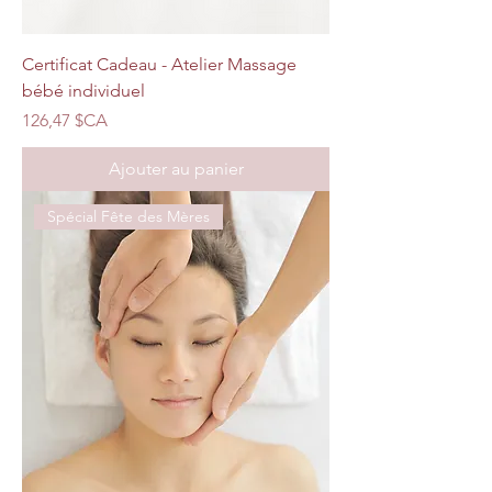
Certificat Cadeau - Atelier Massage
bébé individuel
Prix
126,47 $CA
Ajouter au panier
Spécial Fête des Mères