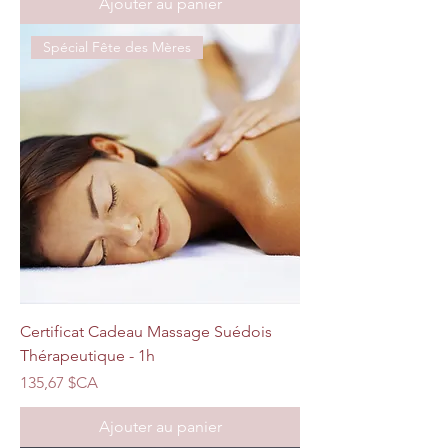
Ajouter au panier
Spécial Fête des Mères
Certificat Cadeau Massage Suédois
Thérapeutique - 1h
Prix
135,67 $CA
Ajouter au panier