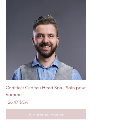
Certificat Cadeau Head Spa - Soin pour
homme
Prix
126,47 $CA
Ajouter au panier
Fête des mères