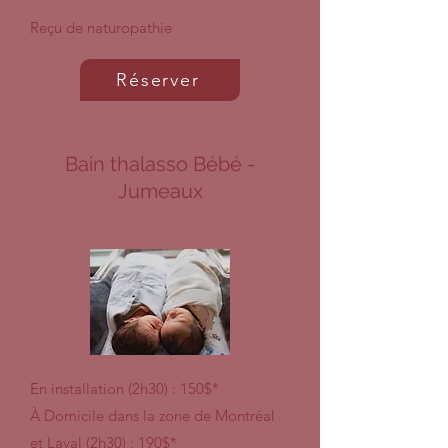
Reçu de naturopathie
Réserver
Bain thalasso Bébé -
Jumeaux
En installation (2h30) : 150$*
À Domicile dans la zone de Montréal
et Laval (2h30) : 190$*