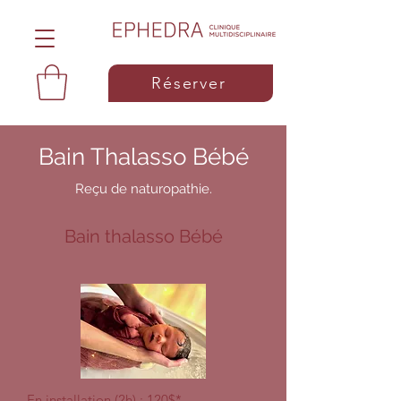
Réserver
Bain Thalasso Bébé
Reçu de naturopathie.
Bain thalasso Bébé
En installation (2h) : 120$*