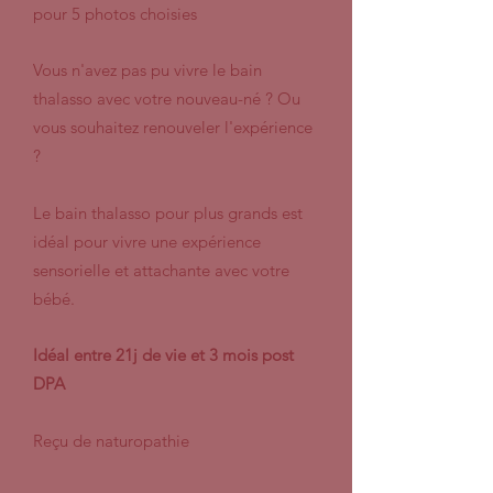
pour 5 photos choisies
Vous n'avez pas pu vivre le bain
thalasso avec votre nouveau-né ? Ou
vous souhaitez renouveler l'expérience
?
Le bain thalasso pour plus grands est
idéal pour vivre une expérience
sensorielle et attachante avec votre
bébé.
Idéal entre 21j de vie et 3 mois post
DPA
Reçu de naturopathie