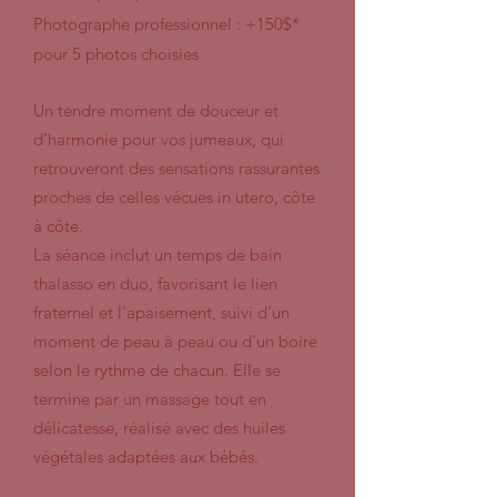
Photographe professionnel : +150$*
pour 5 photos choisies
Un tendre moment de douceur et
d’harmonie pour vos jumeaux, qui
retrouveront des sensations rassurantes
proches de celles vécues in utero, côte
à côte.
La séance inclut un temps de bain
thalasso en duo, favorisant le lien
fraternel et l’apaisement, suivi d’un
moment de peau à peau ou d’un boire
selon le rythme de chacun. Elle se
termine par un massage tout en
délicatesse, réalisé avec des huiles
végétales adaptées aux bébés.