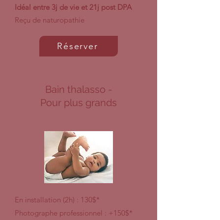
Idéal entre 3j de vie et 21j post DPA
Reçu de naturopathie
Réserver
Bain thalasso -
Pour plus grands
En installation (2h) : 130$*
Photographe professionnel : +150$*