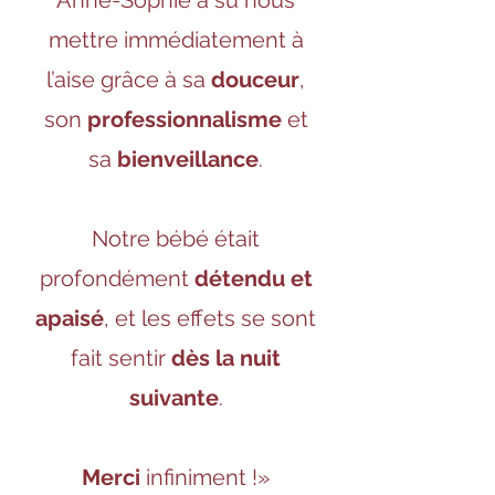
Anne-Sophie a su nous
mettre immédiatement à
l’aise grâce à sa
douceur
,
son
professionnalisme
et
sa
bienveillance
.
Notre bébé était
profondément
détendu et
apaisé
, et les effets se sont
fait sentir
dès la nuit
suivante
.
Merci
infiniment !
»