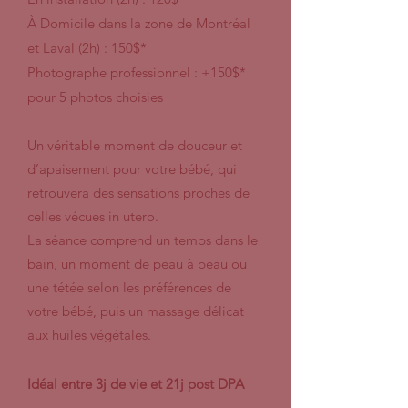
À Domicile dans la zone de Montréal
et Laval (2h) : 150$*
Photographe professionnel : +150$*
pour 5 photos choisies
Un véritable moment de douceur et
d’apaisement pour votre bébé, qui
retrouvera des sensations proches de
celles vécues in utero.
La séance comprend un temps dans le
bain, un moment de peau à peau ou
une tétée selon les préférences de
votre bébé, puis un massage délicat
aux huiles végétales.
Idéal entre 3j de vie et 21j post DPA