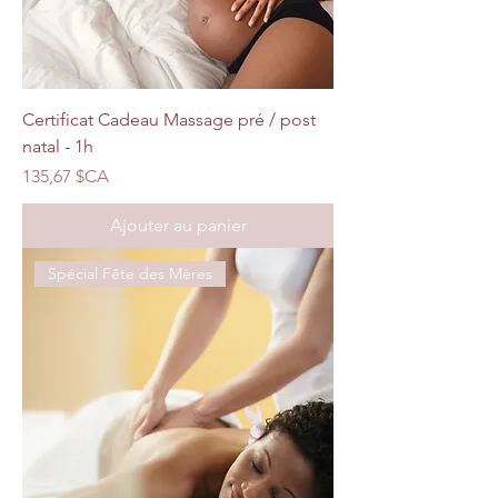
Certificat Cadeau Massage pré / post
natal - 1h
Prix
135,67 $CA
Ajouter au panier
Spécial Fête des Mères