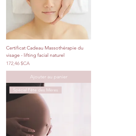
Certificat Cadeau Massothérapie du
visage - lifting facial naturel
Prix
172,46 $CA
Ajouter au panier
Spécial Fête des Mères