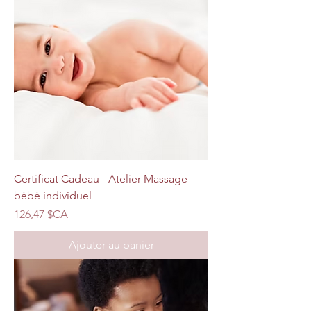
Certificat Cadeau - Atelier Massage
bébé individuel
Prix
126,47 $CA
Ajouter au panier