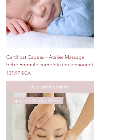
Certificat Cadeau - Atelier Massage
bébé Formule complète (en personne)
Prix
137,97 $CA
Ajouter au panier
Spécial Fête des Mères