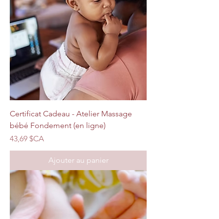
Certificat Cadeau - Atelier Massage
bébé Fondement (en ligne)
Prix
43,69 $CA
Ajouter au panier