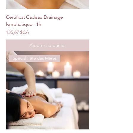
Certificat Cadeau Drainage
lymphatique - 1h
Prix
135,67 $CA
Ajouter au panier
Spécial Fête des Mères