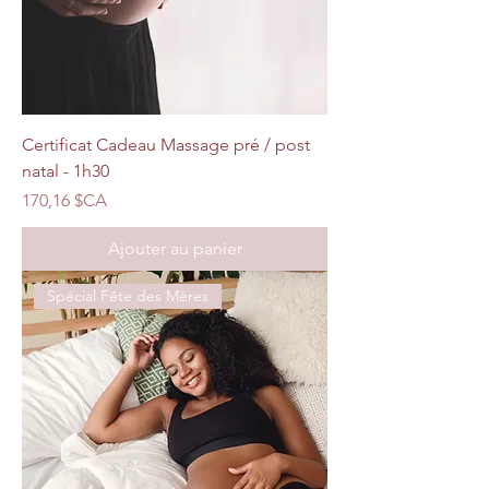
Certificat Cadeau Massage pré / post
natal - 1h30
Prix
170,16 $CA
Ajouter au panier
Spécial Fête des Mères