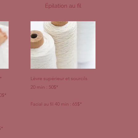
Épilation au fil
*
Lèvre supérieur et sourcils
20 min : 50$*
0$*
Facial au fil 40 min : 65$*
$*