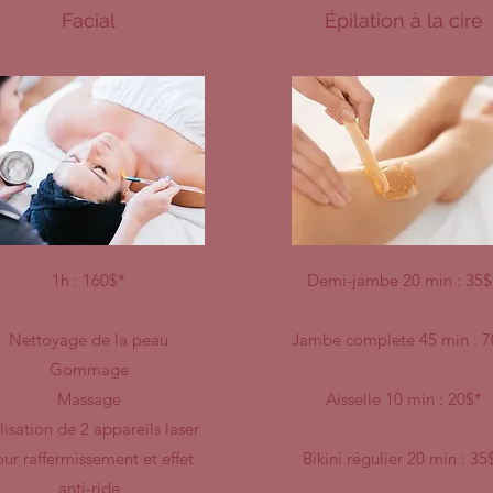
Facial
Épilation à la cire
1h : 160$*
Demi-jambe 20 min : 35$
Nettoyage de la peau
Jambe complete 45 min : 7
Gommage
Massage
Aisselle 10 min : 20$*
lisation de 2 appareils laser
ur raffermissement et effet
Bikini régulier 20 min : 35
anti-ride