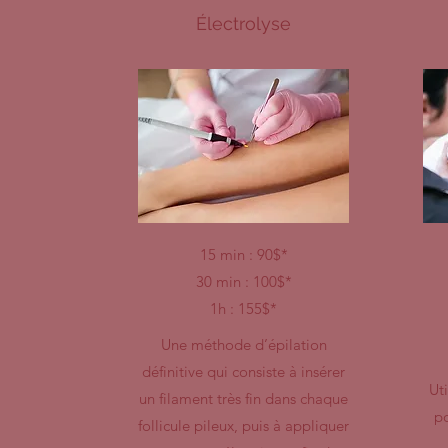
Électrolyse
15 min : 90$*
30 min : 100$*
1h : 155$*
Une méthode d’épilation
définitive qui consiste à insérer
Uti
un filament très fin dans chaque
po
follicule pileux, puis à appliquer