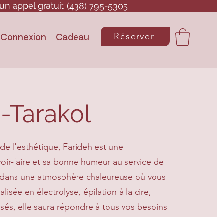
un appel gratuit
(438) 795-5305
Réserver
Connexion
Cadeau
i-Tarakol
e l'esthétique, Farideh est une
oir-faire et sa bonne humeur au service de
it dans une atmosphère chaleureuse où vous
isée en électrolyse, épilation à la cire,
lisés, elle saura répondre à tous vos besoins