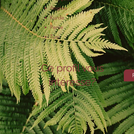
Anglais
Kurde
Perse
Turc
Ce profil vous
intéresse?