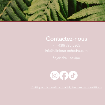
Contactez-nous
P : (438) 795-5305
info@clinique-ephedra.com
Rejoindre l'équipe
Politique de confidentialité, termes & conditions