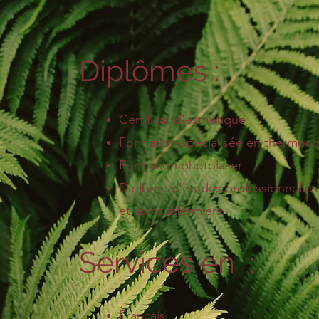
Diplômes :
Certificat d'esthétique
Formation spécialisée en thermoco
Formation photolaser
Diplôme d'études professionnelles 
et soins infermiers
Services en :
Français