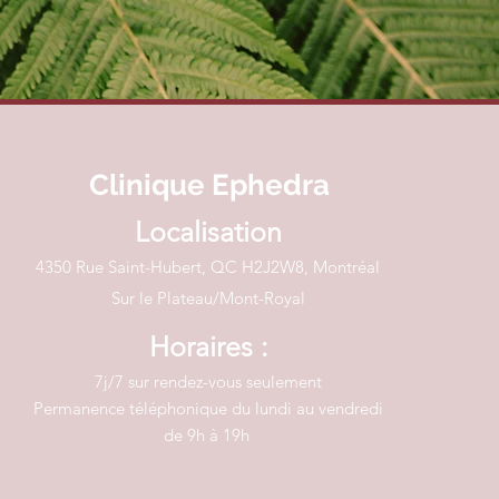
Clinique Ephedra
Localisation
4350 Rue Saint-Hubert, QC H2J2W8, Montréal
Sur le Plateau/Mont-Royal
Horaires :
7j/7 sur rendez-vous seulement
Permanence téléphonique du lundi au vendredi
de 9h à 19h